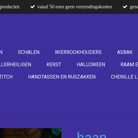
producten
vanaf 50 euro geen verzendingskosten
gesc
N
SCHALEN
WIERROOKHOUDERS
ASBAK
LLERHEILIGEN
KERST
HALLOWEEN
RAAM E
TITCH
HANDTASSEN EN RUGZAKKEN
CHENILLE L
haan