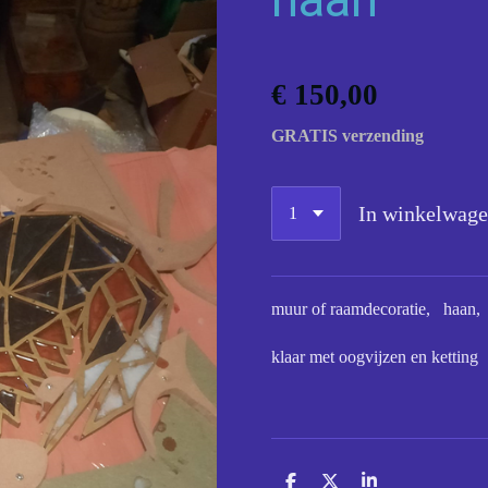
€ 150,00
GRATIS verzending
In winkelwag
muur of raamdecoratie, haan, 
klaar met oogvijzen en ketting
D
D
S