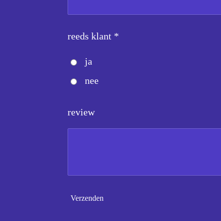
reeds klant *
ja
nee
review
Verzenden