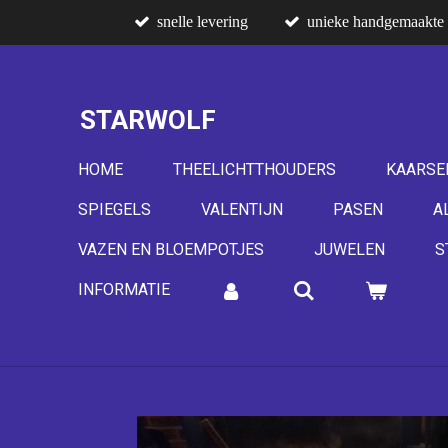
snelle levering
unieke handgemaakte 
Ga
direct
naar
de
STARWOLF
hoofdinhoud
HOME
THEELICHTTHOUDERS
KAARSE
SPIEGELS
VALENTIJN
PASEN
A
VAZEN EN BLOEMPOTJES
JUWELEN
S
INFORMATIE