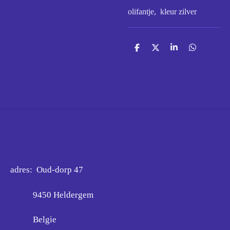
olifantje, kleur zilver
D
D
S
D
e
e
h
e
l
e
a
l
e
l
r
e
n
e
n
adres: Oud-dorp 47
9450 Heldergem
Belgie