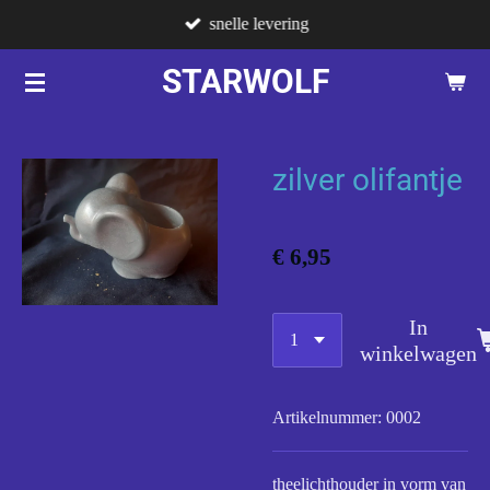
snelle levering
Ga
direct
STARWOLF
naar
de
hoofdinhoud
zilver olifantje
€ 6,95
In
winkelwagen
Artikelnummer:
0002
theelichthouder in vorm van