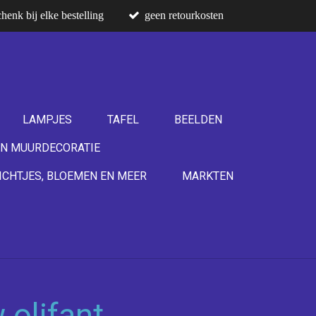
henk bij elke bestelling
geen retourkosten
LAMPJES
TAFEL
BEELDEN
N MUURDECORATIE
ICHTJES, BLOEMEN EN MEER
MARKTEN
 olifant