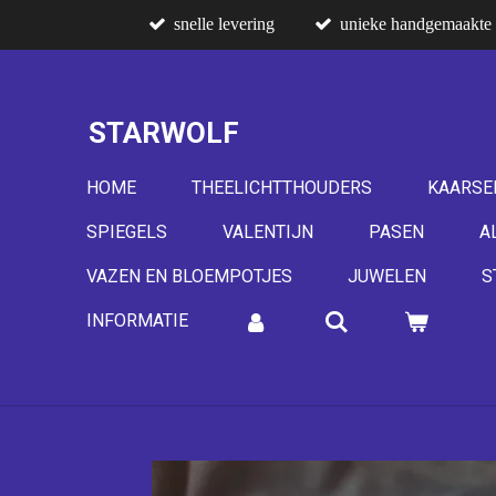
snelle levering
unieke handgemaakte 
Ga
direct
naar
de
STARWOLF
hoofdinhoud
HOME
THEELICHTTHOUDERS
KAARSE
SPIEGELS
VALENTIJN
PASEN
A
VAZEN EN BLOEMPOTJES
JUWELEN
S
INFORMATIE