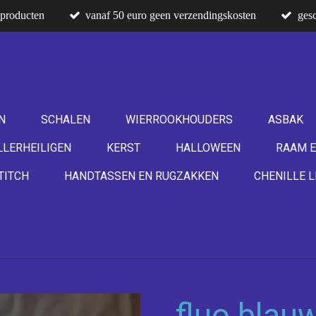
producten
vanaf 50 euro geen verzendingskosten
gesc
N
SCHALEN
WIERROOKHOUDERS
ASBAK
LLERHEILIGEN
KERST
HALLOWEEN
RAAM E
TITCH
HANDTASSEN EN RUGZAKKEN
CHENILLE L
fluo blauw