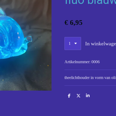
€ 6,95
In winkelwag
Artikelnummer:
0006
theelichthouder in vorm van oli
D
D
S
e
e
h
l
e
a
e
l
r
n
e