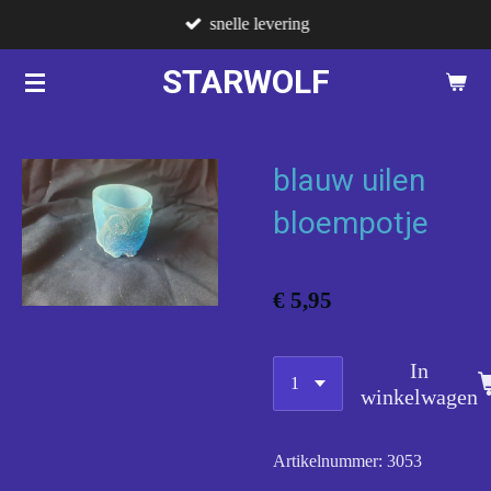
snelle levering
Ga
direct
STARWOLF
naar
de
hoofdinhoud
blauw uilen
bloempotje
€ 5,95
In
winkelwagen
Artikelnummer:
3053