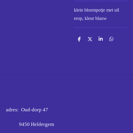
klein bloempotje met uil
erop, kleur blauw
D
D
S
D
e
e
h
e
l
e
a
l
e
l
r
e
n
e
n
adres: Oud-dorp 47
9450 Heldergem