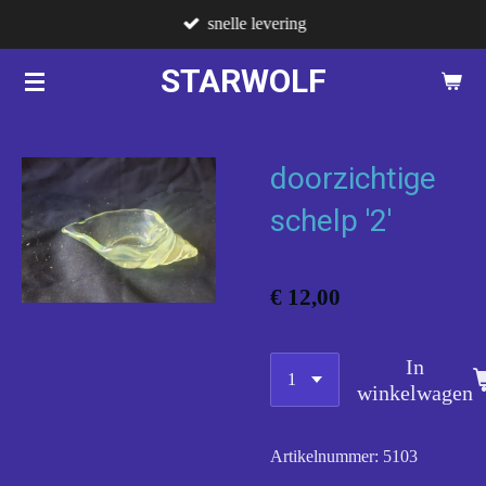
snelle levering
Ga
direct
STARWOLF
naar
de
hoofdinhoud
doorzichtige
schelp '2'
€ 12,00
In
winkelwagen
Artikelnummer:
5103