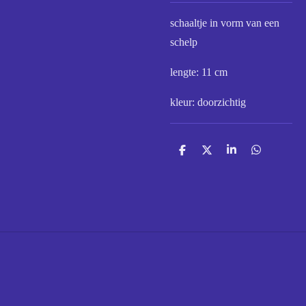
schaaltje in vorm van een
schelp
lengte: 11 cm
kleur: doorzichtig
D
D
S
D
e
e
h
e
l
e
a
l
e
l
r
e
n
e
n