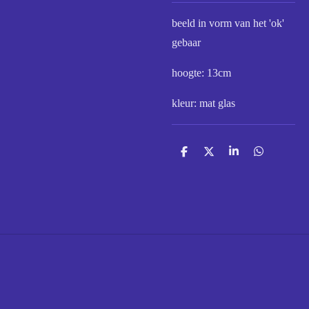
beeld in vorm van het 'ok'
gebaar
hoogte: 13cm
kleur: mat glas
D
D
S
D
e
e
h
e
l
e
a
l
e
l
r
e
n
e
n