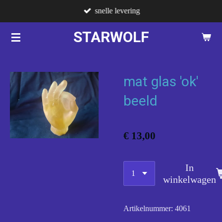
snelle levering
Ga
direct
STARWOLF
naar
de
hoofdinhoud
mat glas 'ok'
beeld
€ 13,00
In
winkelwagen
Artikelnummer:
4061