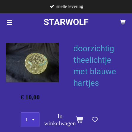
snelle levering
Ga
direct
STARWOLF
naar
de
hoofdinhoud
doorzichtig
theelichtje
met blauwe
hartjes
€ 10,00
In
winkelwagen