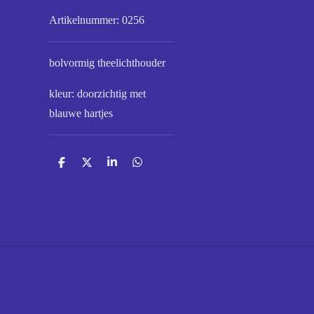
Artikelnummer:
0256
bolvormig theelichthouder
kleur: doorzichtig met
blauwe hartjes
D
D
S
D
e
e
h
e
l
e
a
l
e
l
r
e
n
e
n