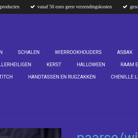
producten
vanaf 50 euro geen verzendingskosten
gesc
N
SCHALEN
WIERROOKHOUDERS
ASBAK
LLERHEILIGEN
KERST
HALLOWEEN
RAAM E
TITCH
HANDTASSEN EN RUGZAKKEN
CHENILLE L
paarse/wi