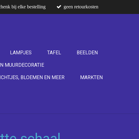
henk bij elke bestelling
geen retourkosten
LAMPJES
TAFEL
BEELDEN
N MUURDECORATIE
ICHTJES, BLOEMEN EN MEER
MARKTEN
tte schaal