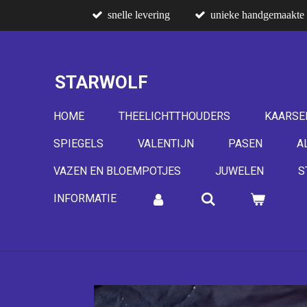
snelle levering
unieke handgemaakte 
Ga
direct
naar
de
STARWOLF
hoofdinhoud
HOME
THEELICHTTHOUDERS
KAARSE
SPIEGELS
VALENTIJN
PASEN
A
VAZEN EN BLOEMPOTJES
JUWELEN
S
INFORMATIE