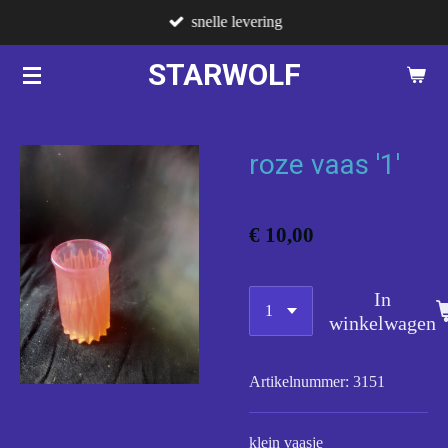
snelle levering
Ga
direct
STARWOLF
naar
de
hoofdinhoud
roze vaas '1'
€ 10,00
In
winkelwagen
Artikelnummer:
3151
klein vaasje