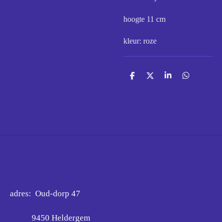
hoogte 11 cm
kleur: roze
D
D
S
D
e
e
h
e
l
e
a
l
e
l
r
e
n
e
n
adres: Oud-dorp 47
9450 Heldergem