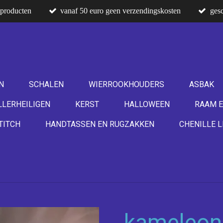
producten
vanaf 50 euro geen verzendingskosten
gesc
N
SCHALEN
WIERROOKHOUDERS
ASBAK
LLERHEILIGEN
KERST
HALLOWEEN
RAAM E
TITCH
HANDTASSEN EN RUGZAKKEN
CHENILLE L
kameleon 