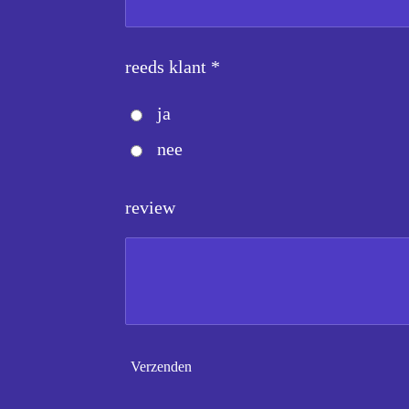
reeds klant *
ja
nee
review
Verzenden