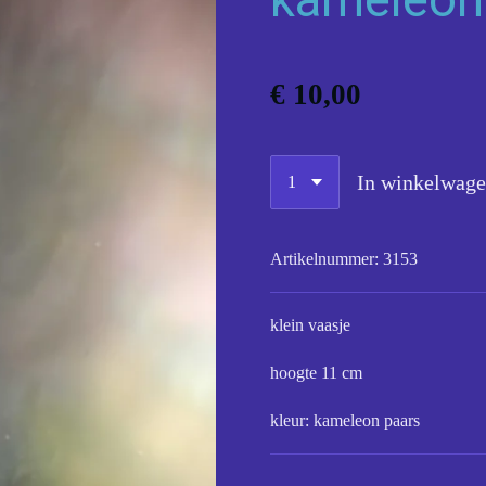
€ 10,00
In winkelwag
Artikelnummer:
3153
klein vaasje
hoogte 11 cm
kleur: kameleon paars