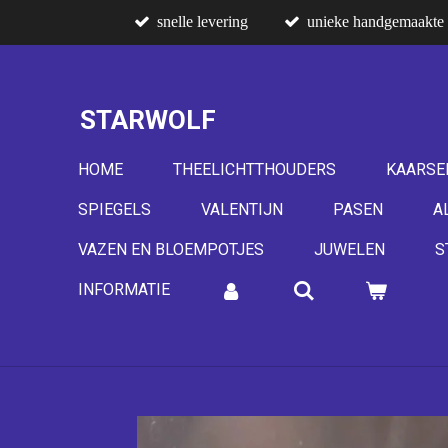
snelle levering
unieke handgemaakte 
Ga
direct
naar
de
STARWOLF
hoofdinhoud
HOME
THEELICHTTHOUDERS
KAARSE
SPIEGELS
VALENTIJN
PASEN
A
VAZEN EN BLOEMPOTJES
JUWELEN
S
INFORMATIE