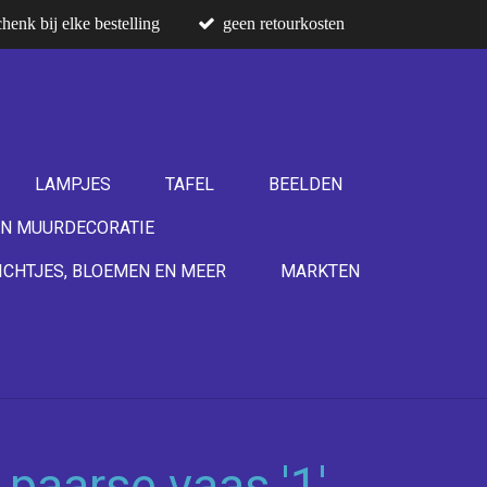
henk bij elke bestelling
geen retourkosten
LAMPJES
TAFEL
BEELDEN
N MUURDECORATIE
ICHTJES, BLOEMEN EN MEER
MARKTEN
paarse vaas '1'