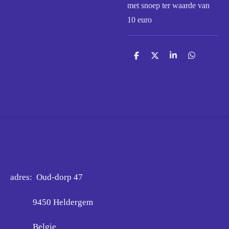
met snoep ter waarde van
10 euro
D
D
S
D
e
e
h
e
l
e
a
l
e
l
r
e
n
e
n
adres: Oud-dorp 47
9450 Heldergem
Belgie