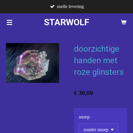
snelle levering
Ga
direct
STARWOLF
naar
de
hoofdinhoud
doorzichtige
handen met
roze glinsters
€ 30,00
snoep