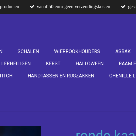
producten
vanaf 50 euro geen verzendingskosten
gesc
N
SCHALEN
WIERROOKHOUDERS
ASBAK
LLERHEILIGEN
KERST
HALLOWEEN
RAAM E
TITCH
HANDTASSEN EN RUGZAKKEN
CHENILLE L
ronde kaa