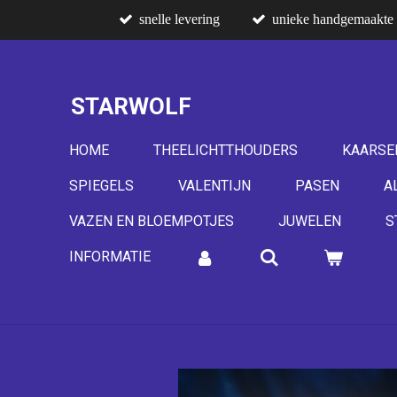
snelle levering
unieke handgemaakte 
Ga
direct
naar
de
STARWOLF
hoofdinhoud
HOME
THEELICHTTHOUDERS
KAARSE
SPIEGELS
VALENTIJN
PASEN
A
VAZEN EN BLOEMPOTJES
JUWELEN
S
INFORMATIE