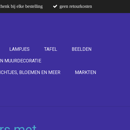
henk bij elke bestelling
geen retourkosten
LAMPJES
TAFEL
BEELDEN
N MUURDECORATIE
ICHTJES, BLOEMEN EN MEER
MARKTEN
rs met