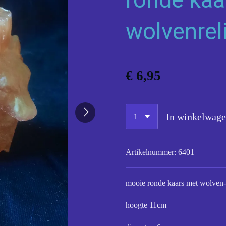
wolvenrel
€ 6,95
In winkelwag
Artikelnummer:
6401
mooie ronde kaars met wolven- 
hoogte 11cm