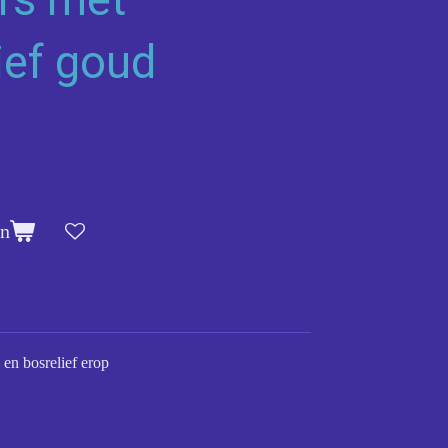
ief goud
en
en bosrelief erop