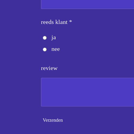
reeds klant *
ja
nee
review
Verzenden