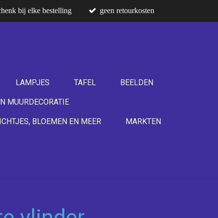
henk bij elke bestelling
geen retourkosten
LAMPJES
TAFEL
BEELDEN
N MUURDECORATIE
ICHTJES, BLOEMEN EN MEER
MARKTEN
e vlinder