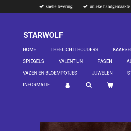
snelle levering
unieke handgemaakte 
Ga
direct
naar
de
STARWOLF
hoofdinhoud
HOME
THEELICHTTHOUDERS
KAARSE
SPIEGELS
VALENTIJN
PASEN
A
VAZEN EN BLOEMPOTJES
JUWELEN
S
INFORMATIE