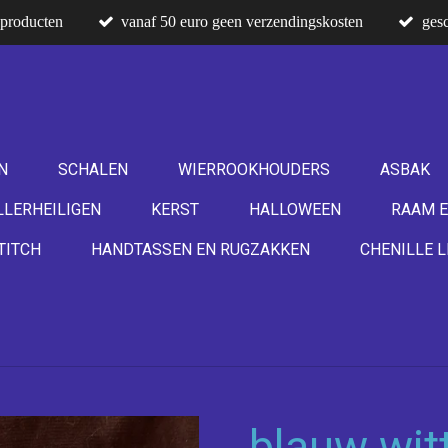
producten
vanaf 50 euro geen verzendingskosten
gesc
N
SCHALEN
WIERROOKHOUDERS
ASBAK
LLERHEILIGEN
KERST
HALLOWEEN
RAAM E
TITCH
HANDTASSEN EN RUGZAKKEN
CHENILLE L
blauw witt