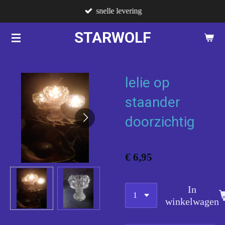
snelle levering
Ga
direct
STARWOLF
naar
de
hoofdinhoud
lelie op
staander
doorzichtig
€ 6,95
In
winkelwagen