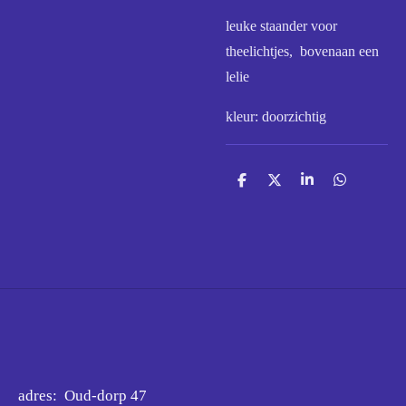
leuke staander voor
theelichtjes, bovenaan een
lelie
kleur: doorzichtig
D
D
S
D
e
e
h
e
l
e
a
l
e
l
r
e
n
e
n
adres: Oud-dorp 47