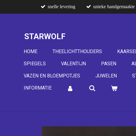
snelle levering
unieke handgemaakte 
Ga
direct
naar
de
STARWOLF
hoofdinhoud
HOME
THEELICHTTHOUDERS
KAARSE
SPIEGELS
VALENTIJN
PASEN
A
VAZEN EN BLOEMPOTJES
JUWELEN
S
INFORMATIE