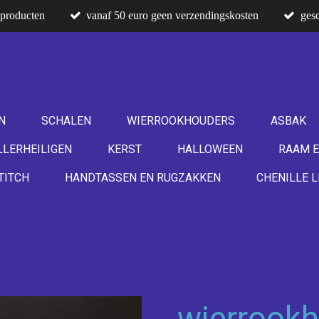
producten
vanaf 50 euro geen verzendingskosten
gesc
N
SCHALEN
WIERROOKHOUDERS
ASBAK
LLERHEILIGEN
KERST
HALLOWEEN
RAAM E
TITCH
HANDTASSEN EN RUGZAKKEN
CHENILLE L
wierrook