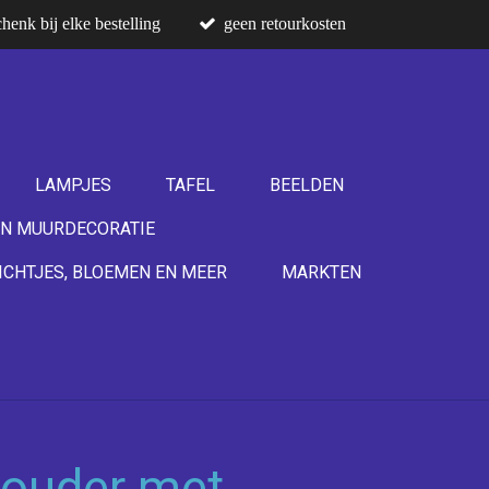
henk bij elke bestelling
geen retourkosten
LAMPJES
TAFEL
BEELDEN
N MUURDECORATIE
ICHTJES, BLOEMEN EN MEER
MARKTEN
houder met