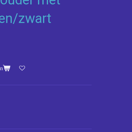
oen/zwart
en