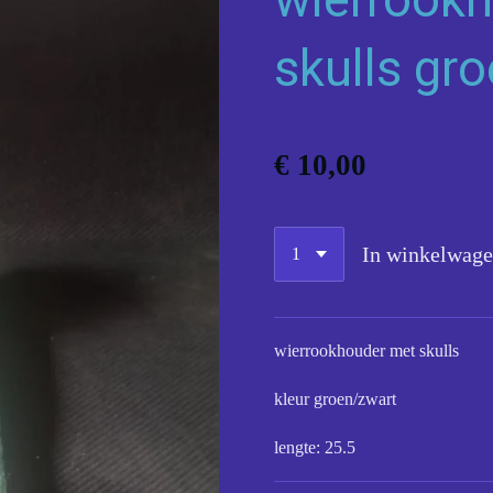
skulls gr
€ 10,00
In winkelwag
wierrookhouder met skulls
kleur groen/zwart
lengte: 25.5