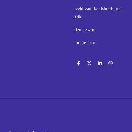
beeld van doodshoofd met
strik
kleur: zwart
hoogte: 9cm
D
D
S
D
e
e
h
e
l
e
a
l
e
l
r
e
n
e
n