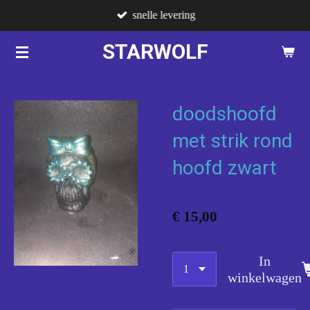
snelle levering
Ga
direct
STARWOLF
naar
de
hoofdinhoud
doodshoofd
met strik rond
hoofd zwart
€ 15,00
In
winkelwagen