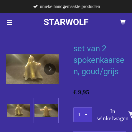
unieke handgemaakte producten
Ga
direct
STARWOLF
naar
de
hoofdinhoud
set van 2
spokenkaarse
n, goud/grijs
€ 9,95
In
winkelwagen