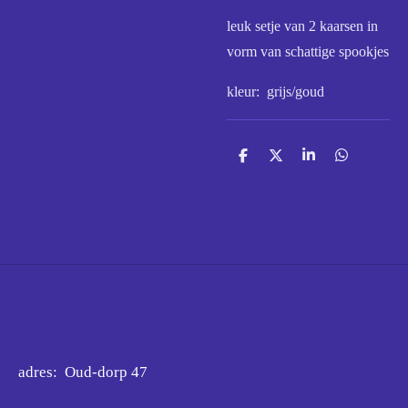
leuk setje van 2 kaarsen in
vorm van schattige spookjes
kleur: grijs/goud
D
D
S
D
e
e
h
e
l
e
a
l
e
l
r
e
n
e
n
adres: Oud-dorp 47