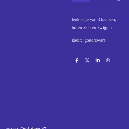
leuk setje van 3 kaarsen,
horen zien en zwijgen
kleur: goud/zwart
D
D
S
D
e
e
h
e
l
e
a
l
e
l
r
e
n
e
n
adres: Oud-dorp 47