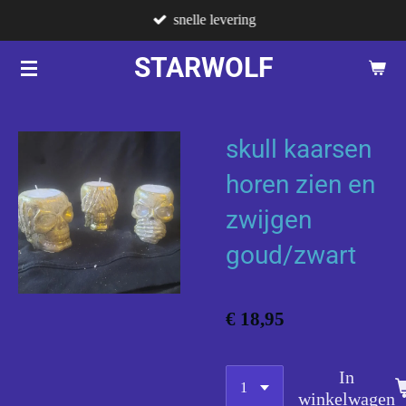
snelle levering
Ga
direct
STARWOLF
naar
de
hoofdinhoud
skull kaarsen
horen zien en
zwijgen
goud/zwart
€ 18,95
In
winkelwagen