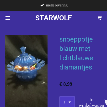
snelle levering
Ga
direct
STARWOLF
naar
de
hoofdinhoud
snoeppotje
blauw met
lichtblauwe
diamantjes
€ 8,99
In
winkelwagen