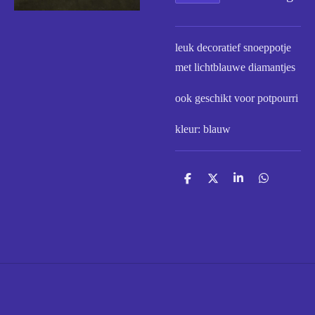
leuk decoratief snoeppotje
met lichtblauwe diamantjes
ook geschikt voor potpourri
kleur: blauw
D
D
S
D
e
e
h
e
l
e
a
l
e
l
r
e
n
e
n