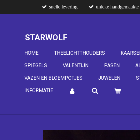
snelle levering
unieke handgemaakte 
Ga
direct
naar
de
STARWOLF
hoofdinhoud
HOME
THEELICHTTHOUDERS
KAARSE
SPIEGELS
VALENTIJN
PASEN
A
VAZEN EN BLOEMPOTJES
JUWELEN
S
INFORMATIE