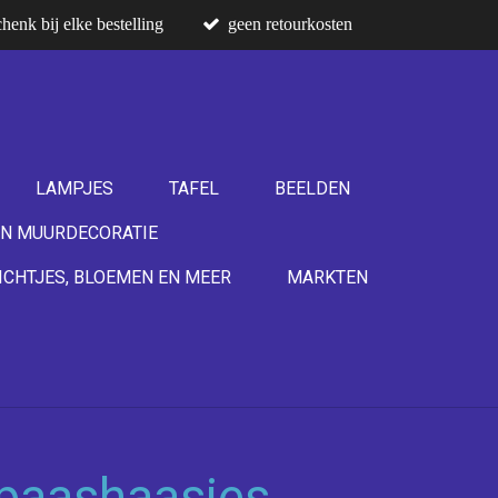
henk bij elke bestelling
geen retourkosten
LAMPJES
TAFEL
BEELDEN
N MUURDECORATIE
ICHTJES, BLOEMEN EN MEER
MARKTEN
 paashaasjes,