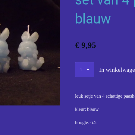
blauw
€ 9,95
In winkelwag
leuk setje van 4 schattige paash
kleur: blauw
hoogte: 6.5