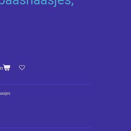
en
aasjes