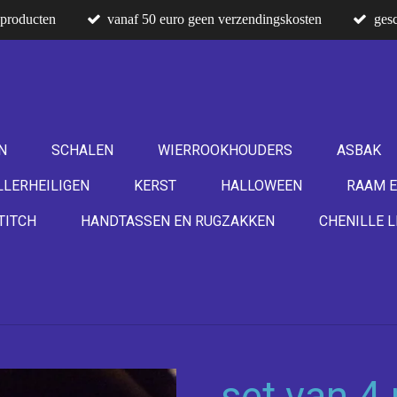
producten
vanaf 50 euro geen verzendingskosten
gesc
N
SCHALEN
WIERROOKHOUDERS
ASBAK
LLERHEILIGEN
KERST
HALLOWEEN
RAAM E
TITCH
HANDTASSEN EN RUGZAKKEN
CHENILLE L
set van 4