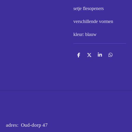
setje flesopeners
verschillende vormen
kleur: blauw
D
D
S
D
e
e
h
e
l
e
a
l
e
l
r
e
n
e
n
adres: Oud-dorp 47