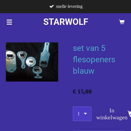
snelle levering
Ga
direct
STARWOLF
naar
de
hoofdinhoud
set van 5
flesopeners
blauw
€ 15,00
In
winkelwagen