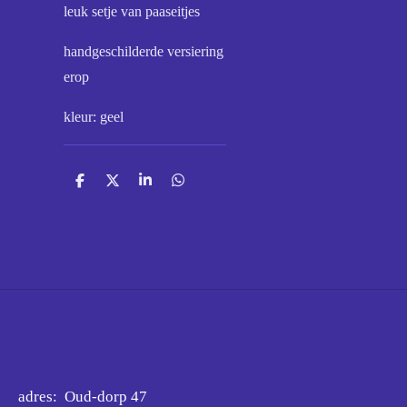
leuk setje van paaseitjes
handgeschilderde versiering
erop
kleur: geel
D
D
S
D
e
e
h
e
l
e
a
l
e
l
r
e
n
e
n
adres: Oud-dorp 47