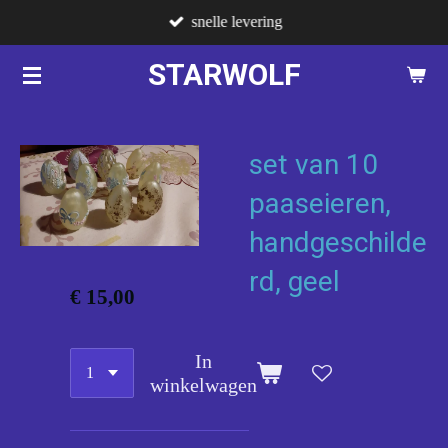
snelle levering
Ga
direct
STARWOLF
naar
de
hoofdinhoud
set van 10
paaseieren,
handgeschilde
rd, geel
€ 15,00
In
winkelwagen