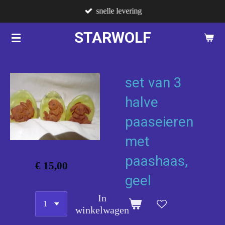
snelle levering
Ga
direct
STARWOLF
naar
de
hoofdinhoud
set van 3
halve
paaseieren
met
paashaas,
€ 15,00
geel
In
winkelwagen