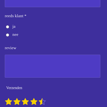
reeds klant *
ja
nee
review
Verzenden
1
2
3
4
5
S
R
t