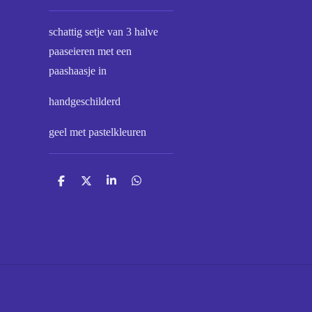
schattig setje van 3 halve
paaseieren met een
paashaasje in
handgeschilderd
geel met pastelkleuren
D
D
S
D
e
e
h
e
l
e
a
l
e
l
r
e
n
e
n