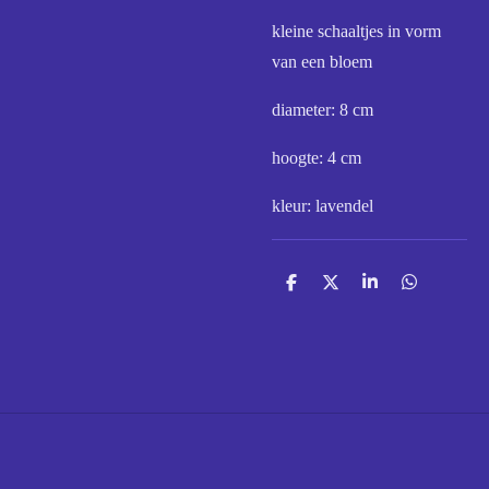
kleine schaaltjes in vorm
van een bloem
diameter: 8 cm
hoogte: 4 cm
kleur: lavendel
D
D
S
D
e
e
h
e
l
e
a
l
e
l
r
e
n
e
n