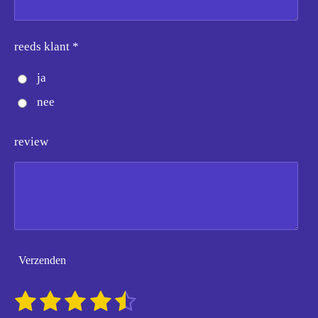
reeds klant *
ja
nee
review
Verzenden
1
2
3
4
5
S
R
t