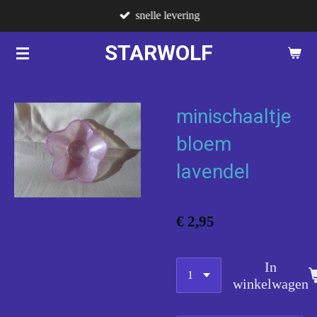
snelle levering
Ga
direct
STARWOLF
naar
de
hoofdinhoud
minischaaltje
bloem
lavendel
€ 2,95
In
winkelwagen