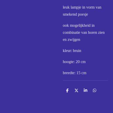
leuk lampje in vorm van
smekend poesje
ook mogelijkheid in
combinatie van horen zien
en zwijgen
kleur: bruin
hoogte: 20 cm
breedte: 15 cm
D
D
S
D
e
e
h
e
l
e
a
l
e
l
r
e
n
e
n