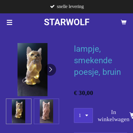
snelle levering
Ga
direct
STARWOLF
naar
de
hoofdinhoud
lampje,
smekende
poesje, bruin
€ 30,00
In
winkelwagen