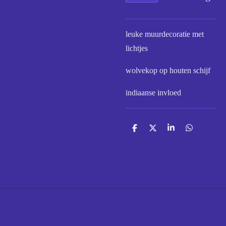
leuke muurdecoratie met
lichtjes
wolvekop op houten schijf
indiaanse invloed
D
D
S
D
e
e
h
e
l
e
a
l
e
l
r
e
n
e
n