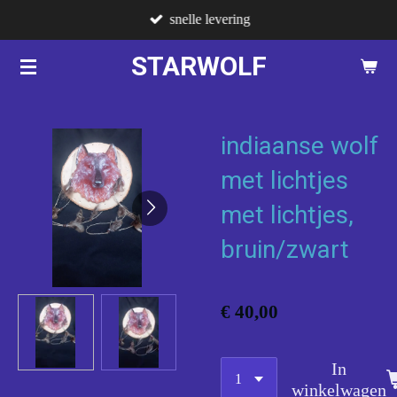
snelle levering
Ga
direct
STARWOLF
naar
de
hoofdinhoud
indiaanse wolf
met lichtjes
met lichtjes,
bruin/zwart
€ 40,00
In
winkelwagen