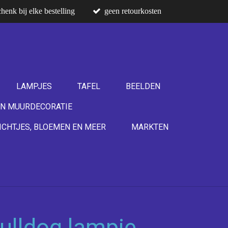
henk bij elke bestelling
geen retourkosten
LAMPJES
TAFEL
BEELDEN
N MUURDECORATIE
ICHTJES, BLOEMEN EN MEER
MARKTEN
bulldog lampje