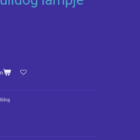
en
lldog