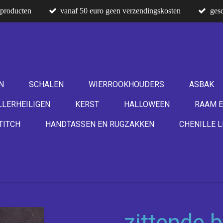
producten
vanaf 50 euro geen verzendingskosten
gesc
N
SCHALEN
WIERROOKHOUDERS
ASBAK
LLERHEILIGEN
KERST
HALLOWEEN
RAAM E
TITCH
HANDTASSEN EN RUGZAKKEN
CHENILLE L
zittende 