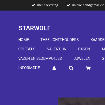
snelle levering
unieke handgemaakte 
Ga
direct
naar
de
STARWOLF
hoofdinhoud
HOME
THEELICHTTHOUDERS
KAARSE
SPIEGELS
VALENTIJN
PASEN
A
VAZEN EN BLOEMPOTJES
JUWELEN
S
INFORMATIE