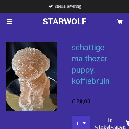
snelle levering
Ga
direct
STARWOLF
naar
de
hoofdinhoud
schattige
malthezer
puppy,
koffiebruin
€ 20,00
In
winkelwagen