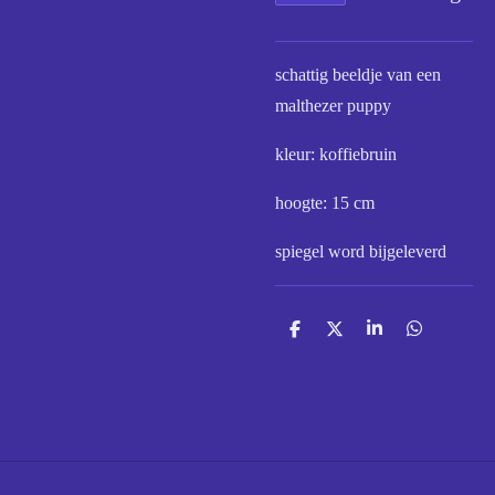
schattig beeldje van een
malthezer puppy
kleur: koffiebruin
hoogte: 15 cm
spiegel word bijgeleverd
D
D
S
D
e
e
h
e
l
e
a
l
e
l
r
e
n
e
n