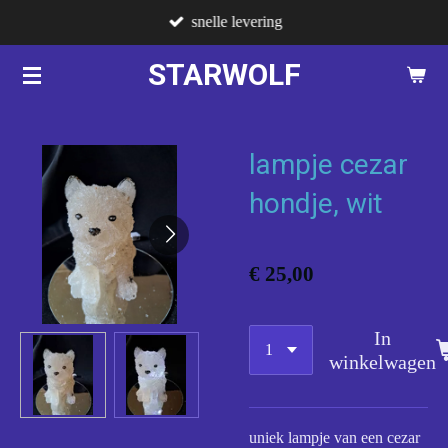
snelle levering
Ga
direct
STARWOLF
naar
de
hoofdinhoud
lampje cezar
hondje, wit
€ 25,00
In
winkelwagen
uniek lampje van een cezar