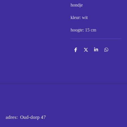
hondje
kleur: wit
hoogte: 15 cm
D
D
S
D
e
e
h
e
l
e
a
l
e
l
r
e
n
e
n
adres: Oud-dorp 47