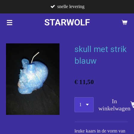
snelle levering
Ga
direct
STARWOLF
naar
de
hoofdinhoud
skull met strik
blauw
€ 11,50
In
winkelwagen
leuke kaars in de vorm van