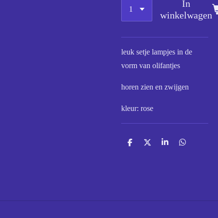
In
winkelwagen
leuk setje lampjes in de
vorm van olifantjes
horen zien en zwijgen
kleur: rose
D
D
S
D
e
e
h
e
l
e
a
l
e
l
r
e
n
e
n