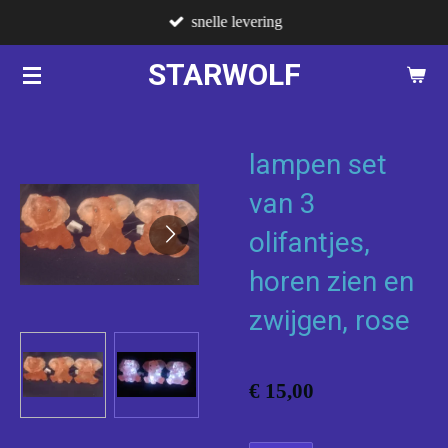
snelle levering
Ga
direct
STARWOLF
naar
de
hoofdinhoud
lampen set
van 3
olifantjes,
horen zien en
zwijgen, rose
€ 15,00