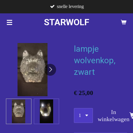
snelle levering
Ga
direct
STARWOLF
naar
de
hoofdinhoud
lampje
wolvenkop,
zwart
€ 25,00
In
winkelwagen