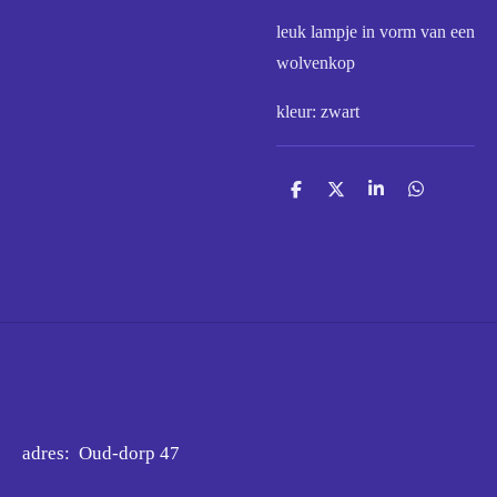
leuk lampje in vorm van een
wolvenkop
kleur: zwart
D
D
S
D
e
e
h
e
l
e
a
l
e
l
r
e
n
e
n
adres: Oud-dorp 47