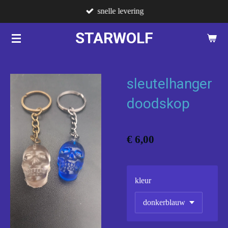
snelle levering
Ga
direct
STARWOLF
naar
de
hoofdinhoud
sleutelhanger
doodskop
€ 6,00
kleur