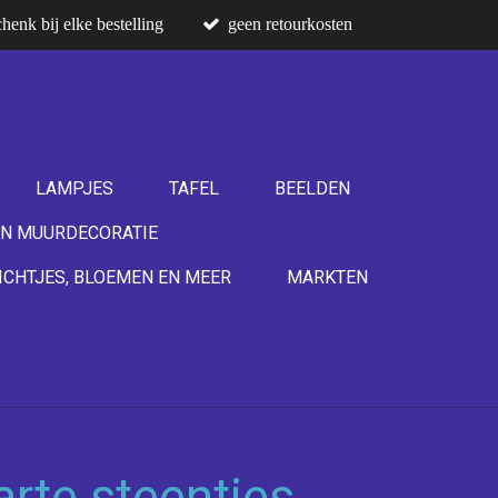
henk bij elke bestelling
geen retourkosten
LAMPJES
TAFEL
BEELDEN
N MUURDECORATIE
ICHTJES, BLOEMEN EN MEER
MARKTEN
rte steentjes