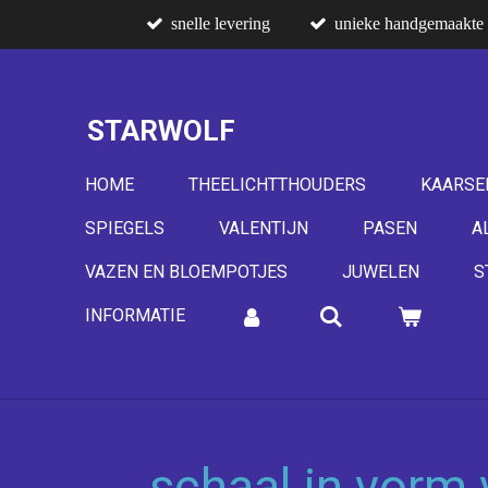
snelle levering
unieke handgemaakte 
Ga
direct
naar
de
STARWOLF
hoofdinhoud
HOME
THEELICHTTHOUDERS
KAARSE
SPIEGELS
VALENTIJN
PASEN
A
VAZEN EN BLOEMPOTJES
JUWELEN
S
INFORMATIE
schaal in vorm