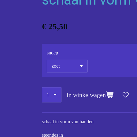
€ 25,50
snoep
In winkelwagen
schaal in vorm van handen
steentjes in