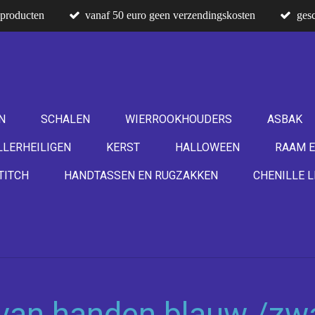
producten
vanaf 50 euro geen verzendingskosten
gesc
N
SCHALEN
WIERROOKHOUDERS
ASBAK
LLERHEILIGEN
KERST
HALLOWEEN
RAAM E
TITCH
HANDTASSEN EN RUGZAKKEN
CHENILLE L
 van handen blauw /zwa