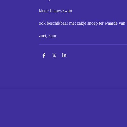
kleur: blauw/zwart
ook beschikbaar met zakje snoep ter waarde van 
zoet, zuur
D
D
S
e
e
h
l
e
a
e
l
r
n
e