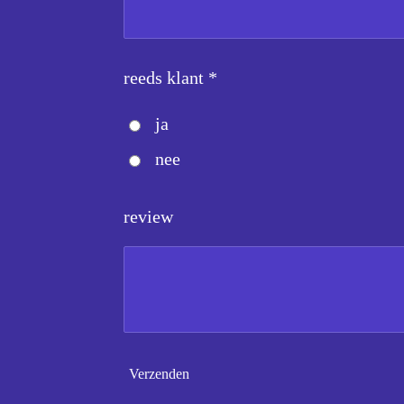
reeds klant *
ja
nee
review
Verzenden