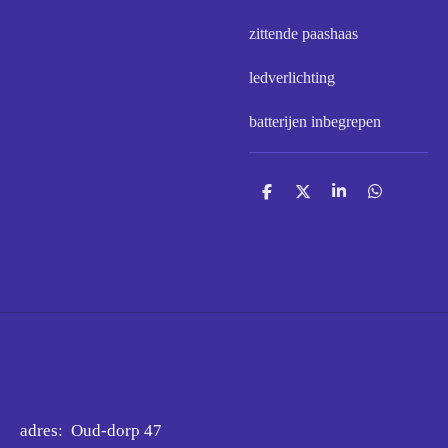
zittende paashaas
ledverlichting
batterijen inbegrepen
D
D
S
D
e
e
h
e
l
e
a
l
e
l
r
e
n
e
n
adres: Oud-dorp 47