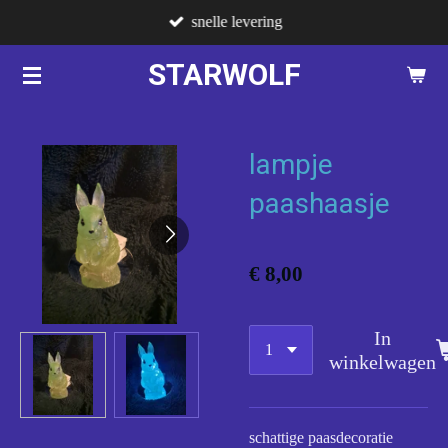
snelle levering
Ga
direct
STARWOLF
naar
de
hoofdinhoud
lampje
paashaasje
€ 8,00
In
winkelwagen
schattige paasdecoratie