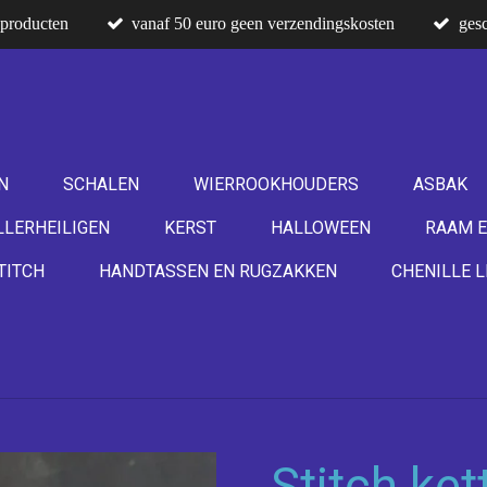
producten
vanaf 50 euro geen verzendingskosten
gesc
N
SCHALEN
WIERROOKHOUDERS
ASBAK
LLERHEILIGEN
KERST
HALLOWEEN
RAAM E
TITCH
HANDTASSEN EN RUGZAKKEN
CHENILLE L
Stitch ket