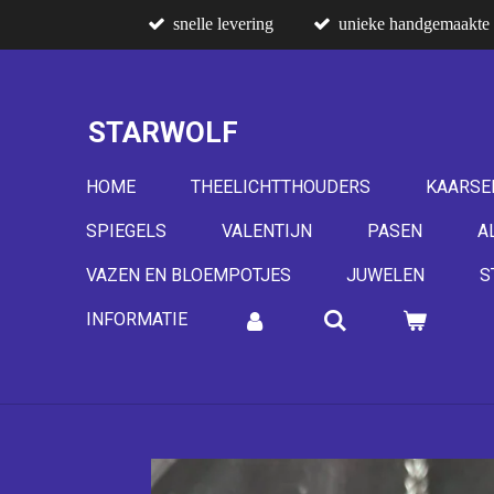
snelle levering
unieke handgemaakte 
Ga
direct
naar
de
STARWOLF
hoofdinhoud
HOME
THEELICHTTHOUDERS
KAARSE
SPIEGELS
VALENTIJN
PASEN
A
VAZEN EN BLOEMPOTJES
JUWELEN
S
INFORMATIE