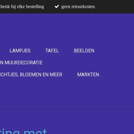
henk bij elke bestelling
geen retourkosten
LAMPJES
TAFEL
BEELDEN
N MUURDECORATIE
ICHTJES, BLOEMEN EN MEER
MARKTEN
ting met