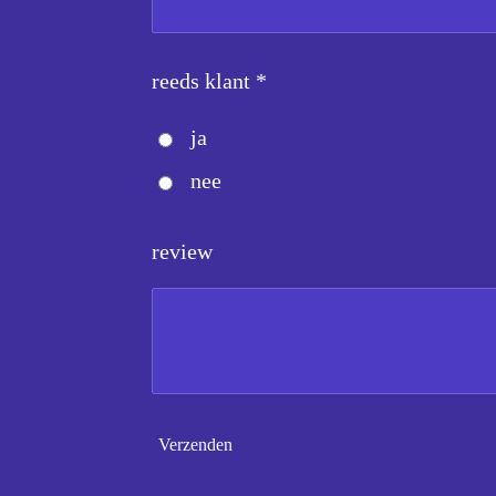
reeds klant *
ja
nee
review
Verzenden