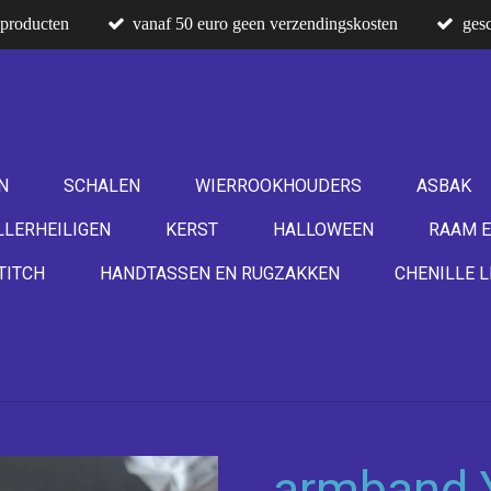
producten
vanaf 50 euro geen verzendingskosten
gesc
N
SCHALEN
WIERROOKHOUDERS
ASBAK
LLERHEILIGEN
KERST
HALLOWEEN
RAAM E
TITCH
HANDTASSEN EN RUGZAKKEN
CHENILLE L
armband 