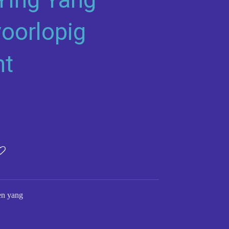
voorlopig
ht
en yang