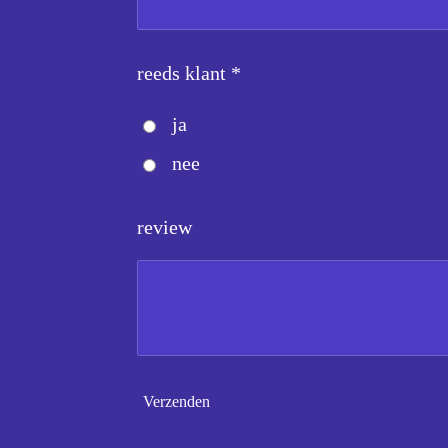
reeds klant *
ja
nee
review
Verzenden