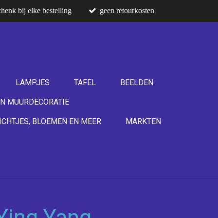
henk bij elke bestelling
geen retourkosten
LAMPJES
TAFEL
BEELDEN
N MUURDECORATIE
ICHTJES, BLOEMEN EN MEER
MARKTEN
Ying Yang