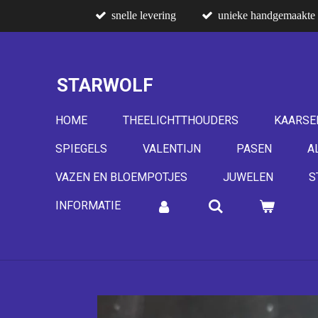
snelle levering
unieke handgemaakte 
Ga
direct
naar
de
STARWOLF
hoofdinhoud
HOME
THEELICHTTHOUDERS
KAARSE
SPIEGELS
VALENTIJN
PASEN
A
VAZEN EN BLOEMPOTJES
JUWELEN
S
INFORMATIE