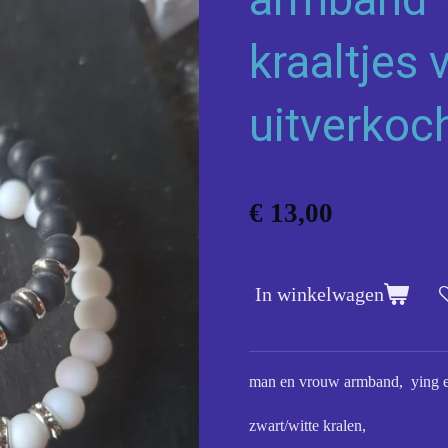
kraaltjes 
uitverkoc
€ 13,00
In winkelwagen
man en vrouw armband, ying 
zwart/witte kralen,