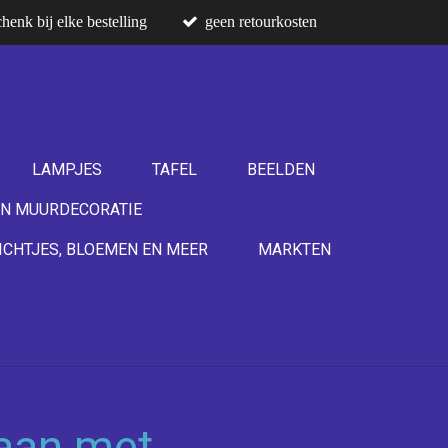
henk bij elke bestelling
geen retourkosten
LAMPJES
TAFEL
BEELDEN
N MUURDECORATIE
ICHTJES, BLOEMEN EN MEER
MARKTEN
aan met