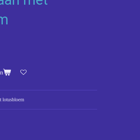
em
en
t lotusbloem