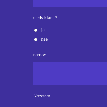
reeds klant *
ja
nee
review
Verzenden