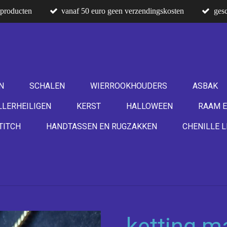
producten
vanaf 50 euro geen verzendingskosten
gesc
N
SCHALEN
WIERROOKHOUDERS
ASBAK
LLERHEILIGEN
KERST
HALLOWEEN
RAAM E
TITCH
HANDTASSEN EN RUGZAKKEN
CHENILLE L
ketting m