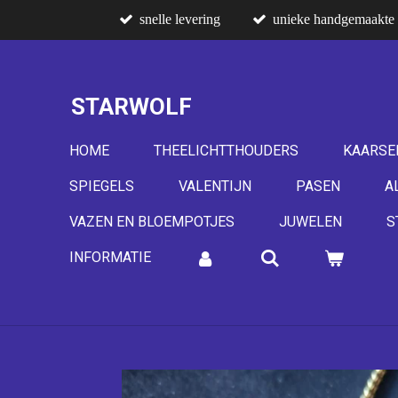
snelle levering
unieke handgemaakte 
Ga
direct
naar
de
STARWOLF
hoofdinhoud
HOME
THEELICHTTHOUDERS
KAARSE
SPIEGELS
VALENTIJN
PASEN
A
VAZEN EN BLOEMPOTJES
JUWELEN
S
INFORMATIE