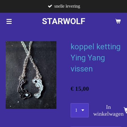
snelle levering
Ga
direct
STARWOLF
naar
de
hoofdinhoud
koppel ketting
Ying Yang
vissen
€ 15,00
In
winkelwagen