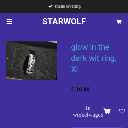
snelle levering
Ga
direct
STARWOLF
naar
de
hoofdinhoud
glow in the
dark wit ring,
XI
€ 10,00
In
winkelwagen