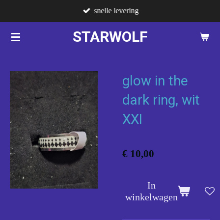
snelle levering
Ga
direct
STARWOLF
naar
de
hoofdinhoud
glow in the
dark ring, wit
XXI
€ 10,00
In
winkelwagen