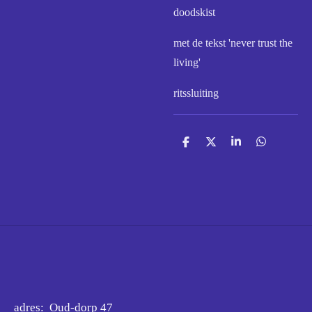
doodskist
met de tekst 'never trust the
living'
ritssluiting
D
D
S
D
e
e
h
e
l
e
a
l
e
l
r
e
n
e
n
adres: Oud-dorp 47