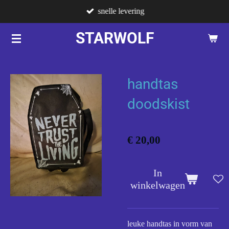
snelle levering
Ga
direct
STARWOLF
naar
de
hoofdinhoud
handtas
doodskist
€ 20,00
In
winkelwagen
leuke handtas in vorm van