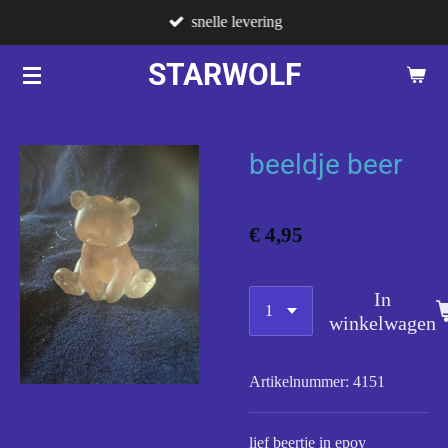
snelle levering
Ga
direct
STARWOLF
naar
de
hoofdinhoud
beeldje beer
€ 4,95
In
winkelwagen
Artikelnummer:
4151
lief beertje in epoy